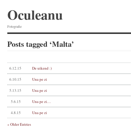
Oculeanu
Fotografie
Posts tagged ‘Malta’
6.12.15
De uikend :)
6.10.15
Una pe zi
5.13.15
Una pe zi
5.6.15
Una pe zi…
4.8.15
Una pe zi
« Older Entries