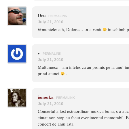
Ocu
PERMALINK
July 21, 2010
@muntele: eih, Dolores….n-a venit
in schimb pe
v
PERMALINK
July 21, 2010
Multumesc – am inteles ca au promis pe la anu’ in
prind atunci
.
ionouka
PERMALINK
July 21, 2010
Concertul a fost extraordinar, muzica buna, s-a auzi
cintat non-stop au facut evenimentul memorabil. P
concert de anul asta.