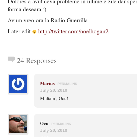
Dolores a avut ceva probleme in ultimele zile dar sper
forma deseara :).
Avum vreo ora la Radio Guerrilla.
Later edit
http://twitter.com/noelhogan2
24 Responses
Marius
PERMALINK
July 20, 2010
Multam’, Ocu!
Ocu
PERMALINK
July 20, 2010