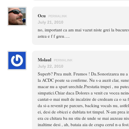
Ocu
PERMALINK
July 21, 2010
no, important ca am mai vazut niste grei la bucuresti
astea e f f greu….
Molaul
PERMALINK
July 22, 2010
Superb? Prea mult. Frumos ! Da.Sonorizarea nu a f
la ACDC poate sa confirme. Nu s-a auzit clar, sune
macar nu a spart urechile.Prestatia trupei , nu pute
simpatici.Chiar daca Dolores a venit cu vocea nein
cantat-o mai mult de incalzire de credeam ca o sa f
da si-a revenit pe parcurs, backing vocals nu, astfe
ei, desi de obicei e dublata tot timpul. N-am prea i
era cu chitara ba nu stiu de unde se mai auzeau nist
inaltime desi , ah, bataia aia de crapa cerul n-a fos