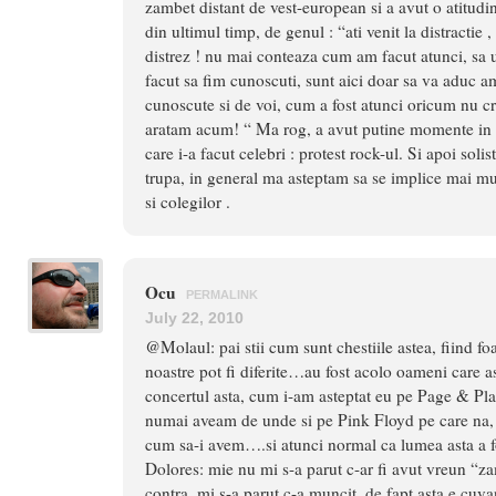
zambet distant de vest-european si a avut o atitudin
din ultimul timp, de genul : “ati venit la distractie ,
distrez ! nu mai conteaza cum am facut atunci, sa u
facut sa fim cunoscuti, sunt aici doar sa va aduc a
cunoscute si de voi, cum a fost atunci oricum nu cr
aratam acum! “ Ma rog, a avut putine momente in 
care i-a facut celebri : protest rock-ul. Si apoi solis
trupa, in general ma asteptam sa se implice mai mu
si colegilor .
Ocu
PERMALINK
July 22, 2010
@Molaul: pai stii cum sunt chestiile astea, fiind foa
noastre pot fi diferite…au fost acolo oameni care as
concertul asta, cum i-am asteptat eu pe Page & Pl
numai aveam de unde si pe Pink Floyd pe care na,
cum sa-i avem….si atunci normal ca lumea asta a fo
Dolores: mie nu mi s-a parut c-ar fi avut vreun “za
contra, mi s-a parut c-a muncit, de fapt asta e cuva