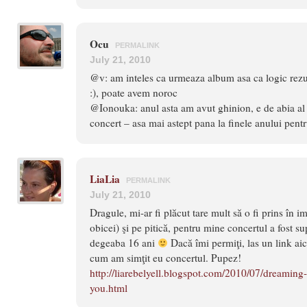
Ocu
PERMALINK
July 21, 2010
@v: am inteles ca urmeaza album asa ca logic rez
:), poate avem noroc
@Ionouka: anul asta am avut ghinion, e de abia al 
concert – asa mai astept pana la finele anului pentr
LiaLia
PERMALINK
July 21, 2010
Dragule, mi-ar fi plăcut tare mult să o fi prins în i
obicei) şi pe pitică, pentru mine concertul a fost s
degeaba 16 ani
Dacă îmi permiţi, las un link aic
cum am simţit eu concertul. Pupez!
http://liarebelyell.blogspot.com/2010/07/dreamin
you.html