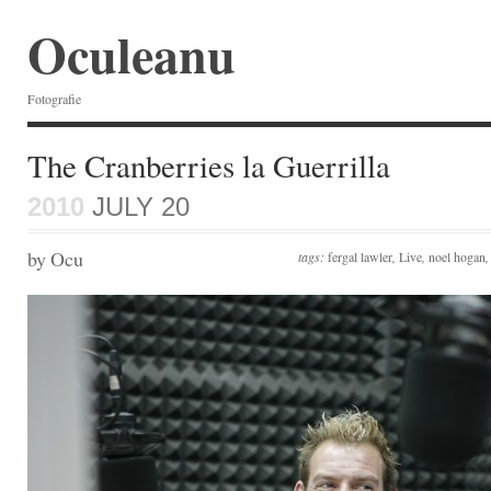
Oculeanu
Fotografie
The Cranberries la Guerrilla
2010
JULY 20
by Ocu
tags:
fergal lawler
,
Live
,
noel hogan