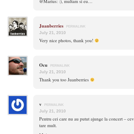
@Marius: :), multam si eu…
Juanberries
PERMALINK
July 21, 2010
Very nice photos, thank you!
Ocu
PERMALINK
July 21, 2010
Thank you too Juanberries
v
PERMALINK
July 21, 2010
Pentru cei care nu au putut ajunge la concert – ceva
tare mult.