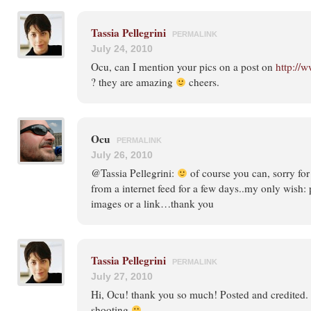
Tassia Pellegrini
PERMALINK
July 24, 2010
Ocu, can I mention your pics on a post on
http://
? they are amazing
cheers.
Ocu
PERMALINK
July 26, 2010
@Tassia Pellegrini:
of course you can, sorry for
from a internet feed for a few days..my only wish: 
images or a link…thank you
Tassia Pellegrini
PERMALINK
July 27, 2010
Hi, Ocu! thank you so much! Posted and credited.
shooting