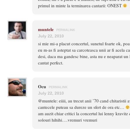
primul in minte la terminarea cantarii: ONEST
muntele
PERMALINK
July 22, 2010
si mie mi-a placut concertul, sunetul foarte ok, poa
eu m-as fi asteptat sa carcoteasca unii ar fi acela c
desi, daca ma gandesc bine, asta nu e neaparat un 
cantat perfect.
Ocu
PERMALINK
July 22, 2010
@muntele: eiiii, au trecut anii ’70 cand chitaristii
cantecele puteau sa dureze un sfert de ora etc…
am auzit chiar critici la concertul lui lenny kravitz
solouri hihihi….vremuri vremuri