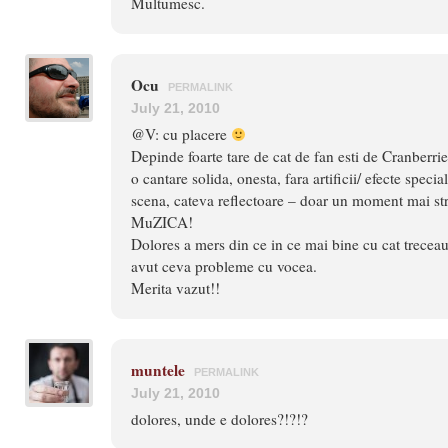
Multumesc.
Ocu
PERMALINK
July 21, 2010
@V: cu placere
Depinde foarte tare de cat de fan esti de Cranberries
o cantare solida, onesta, fara artificii/ efecte spec
scena, cateva reflectoare – doar un moment mai s
MuZICA!
Dolores a mers din ce in ce mai bine cu cat treceau
avut ceva probleme cu vocea.
Merita vazut!!
muntele
PERMALINK
July 21, 2010
dolores, unde e dolores?!?!?