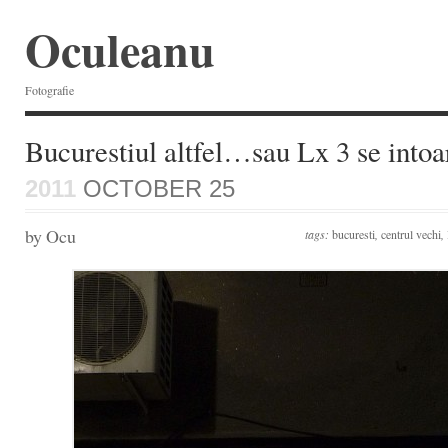
Oculeanu
Fotografie
Bucurestiul altfel…sau Lx 3 se intoa
2011
OCTOBER 25
by Ocu
tags:
bucuresti
,
centrul vechi
,