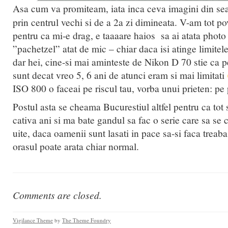
Asa cum va promiteam, iata inca ceva imagini din sea
prin centrul vechi si de a 2a zi dimineata. V-am tot p
pentru ca mi-e drag, e taaaare haios sa ai atata photo
”pachetzel” atat de mic – chiar daca isi atinge limite
dar hei, cine-si mai aminteste de Nikon D 70 stie ca p
sunt decat vreo 5, 6 ani de atunci eram si mai limitati
ISO 800 o faceai pe riscul tau, vorba unui prieten: pe 
Postul asta se cheama Bucurestiul altfel pentru ca tot
cativa ani si ma bate gandul sa fac o serie care sa se
uite, daca oamenii sunt lasati in pace sa-si faca treab
orasul poate arata chiar normal.
Comments are closed.
Vigilance Theme
by
The Theme Foundry